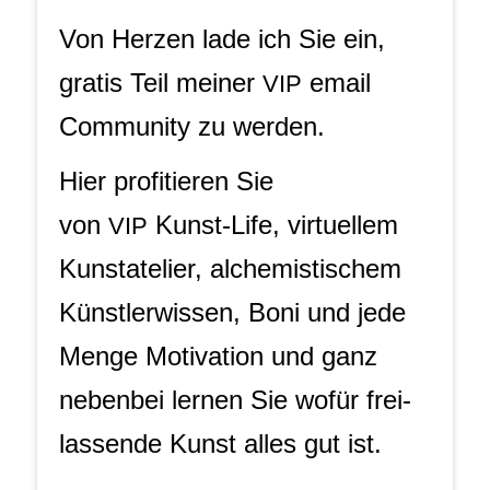
Von Her­zen lade ich Sie ein,
gra­tis Teil mei­ner
email
VIP
Com­mu­ni­ty zu werden.
Hier pro­fi­tie­ren Sie
von
Kunst-Life, vir­tu­el­lem
VIP
Kunst­ate­lier, alche­mis­ti­schem
Künst­ler­wis­sen, Boni und jede
Men­ge Moti­va­ti­on und ganz
neben­bei ler­nen Sie wofür frei­
las­sen­de Kunst alles gut ist.