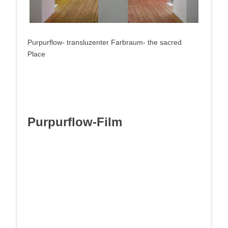
Pur­pur­flow- trans­lu­zen­ter Farb­raum- the sacred
Place
Pur­pur­flow-Film