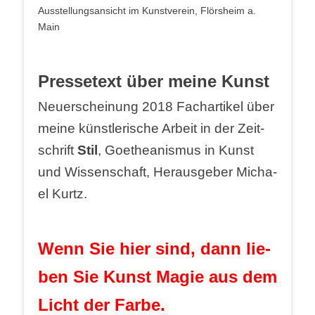
Aus­stel­lungs­an­sicht im Kunst­ver­ein, Flörs­heim a.
Main
Pres­se­text über mei­ne Kunst
Neu­erschei­nung 2018 Fach­ar­ti­kel über
mei­ne künst­le­ri­sche Arbeit in der Zeit­
schrift
Stil
, Goe­thea­nis­mus in Kunst
und Wis­sen­schaft, Her­aus­ge­ber Micha­
el Kurtz.
Wenn Sie hier sind, dann lie­
ben Sie Kunst Magie aus dem
Licht der Farbe.