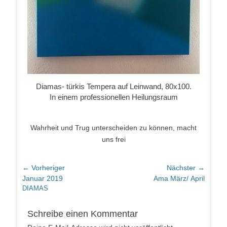
Dia­mas- tür­kis Tem­pe­ra auf Lein­wand, 80x100.
In einem pro­fes­sio­nel­len Heilungsraum
Wahr­heit und Trug unter­schei­den zu kön­nen, macht
uns frei
Beitragsnavigation
← Vorheriger
Nächster →
Vorheriger
Nächster
Januar 2019
Ama März/ April
Beitrag:
Beitrag:
DIAMAS
Schreibe einen Kommentar