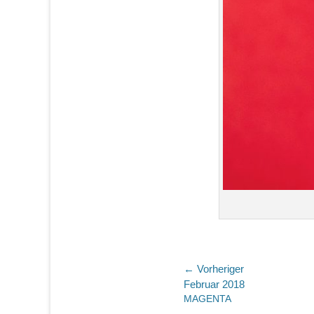
Beitragsnaviga
← Vorheriger
Vorheriger
Februar 2018
Beitrag:
MAGENTA