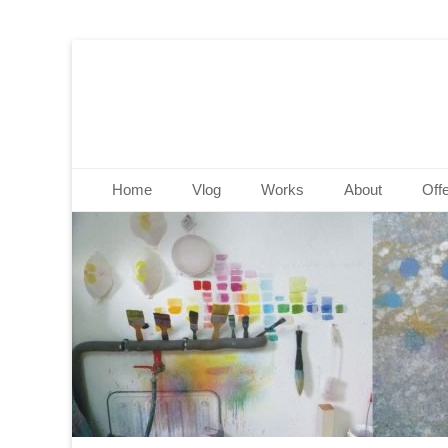
Christine Dahren
Primäres Menü
Zum
Home
Vlog
Works
About
Off
Inhalt
springen