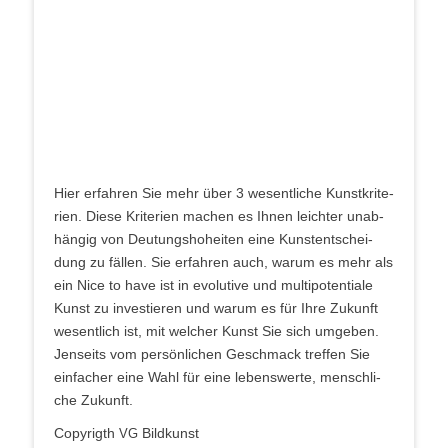
Hier erfah­ren Sie mehr über 3 wesent­li­che Kunst­kri­te­
ri­en. Die­se Kri­te­ri­en machen es Ihnen leich­ter unab­
hän­gig von Deu­tungs­ho­hei­ten eine Kunst­ent­schei­
dung zu fäl­len. Sie erfah­ren auch, war­um es mehr als
ein Nice to have ist in evo­lu­ti­ve und mul­ti­po­ten­tia­le
Kunst zu inves­tie­ren und war­um es für Ihre Zukunft
wesent­lich ist, mit wel­cher Kunst Sie sich umge­ben.
Jen­seits vom per­sön­li­chen Geschmack tref­fen Sie
ein­fa­cher eine Wahl für eine lebens­wer­te, mensch­li­
che Zukunft.
Copy­rigth
Bildkunst
VG