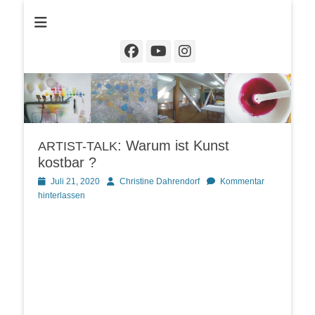
Christine Dahrendorf
Facebook
YouTube
Instagram
: Warum ist Kunst
ARTIST-TALK
kostbar ?
Posted
Autor
Juli 21, 2020
Christine Dahrendorf
Kommentar
on
hinterlassen