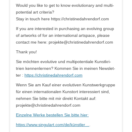
Would you like to get to know evo­lu­tio­na­ry and mul­ti­
po­ten­ti­al art cri­te­ria?
Stay in touch here https://christinedahrendorf.com
If you are inte­res­ted in purcha­sing an evol­ving group
of art­works of for an inter­na­tio­nal art­space, plea­se
cont­act me here: projekte@christinedahrendorf.com
Thank you!
Sie möch­ten evo­lu­ti­ve und mul­ti­po­ten­tia­le Kunst­kri­
trien ken­nen­ler­nen? Kom­men Sie in mei­nen News­let­
ter :
https://christinedahrendorf.com
Wenn Sie am Kauf einer evo­lu­ti­ven Kunst­werk­grup­pe
für einen inter­na­tio­na­len Kunst­ort inter­es­siert sind,
neh­men Sie bit­te mit mir direkt Kon­takt auf:
projekte@christinedahrendorf.com
Ein­zel­ne Wer­ke bestel­len Sie bit­te hier:
https://www.singulart.com/de/künstler…
.