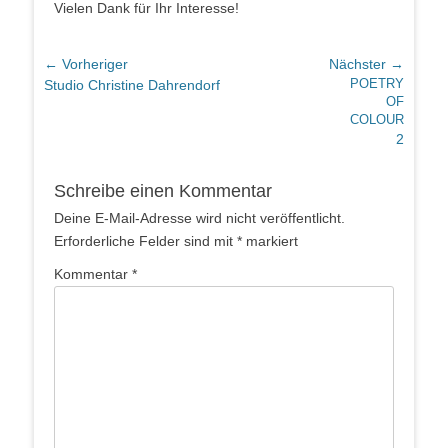
Vie­len Dank für Ihr Interesse!
Beitragsnavigation
← Vorheriger
Nächster →
Vorheriger
Nächster
Studio Christine Dahrendorf
POETRY
OF
Beitrag:
Beitrag:
COLOUR
2
Schreibe einen Kommentar
Deine E-Mail-Adresse wird nicht veröffentlicht.
Erforderliche Felder sind mit
*
markiert
Kommentar
*