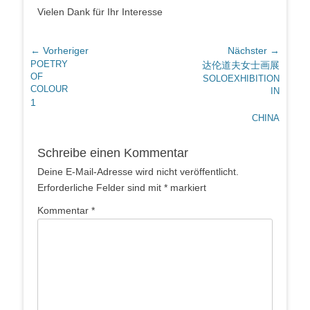
Vie­len Dank für Ihr Interesse
Beitragsnavigation
← Vorheriger
Nächster →
Vorheriger
Nächster
POETRY
达伦道夫女士画展
OF
Beitrag:
Beitrag:
SOLOEXHIBITION
COLOUR
IN
1
CHINA
Schreibe einen Kommentar
Deine E-Mail-Adresse wird nicht veröffentlicht.
Erforderliche Felder sind mit
*
markiert
Kommentar
*