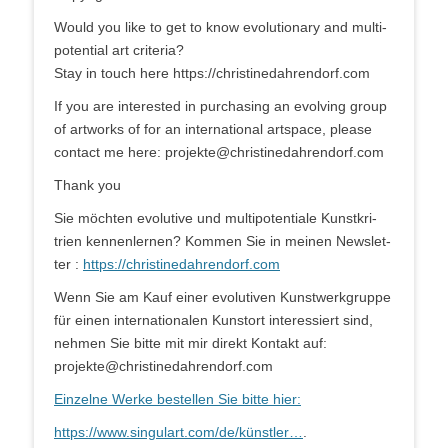
Would you like to get to know evo­lu­tio­na­ry and mul­ti­
po­ten­ti­al art cri­te­ria?
Stay in touch here https://christinedahrendorf.com
If you are inte­res­ted in purcha­sing an evol­ving group
of art­works of for an inter­na­tio­nal art­space, plea­se
cont­act me here: projekte@christinedahrendorf.com
Thank you
Sie möch­ten evo­lu­ti­ve und mul­ti­po­ten­tia­le Kunst­kri­
trien ken­nen­ler­nen? Kom­men Sie in mei­nen News­let­
ter :
https://christinedahrendorf.com
Wenn Sie am Kauf einer evo­lu­ti­ven Kunst­werk­grup­pe
für einen inter­na­tio­na­len Kunst­ort inter­es­siert sind,
neh­men Sie bit­te mit mir direkt Kon­takt auf:
projekte@christinedahrendorf.com
Ein­zel­ne Wer­ke bestel­len Sie bit­te hier:
https://www.singulart.com/de/künstler…
.