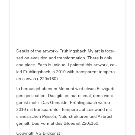
Details of the art­work- Früh­lings­bach My art is focu­
sed on evo­lu­ti­on and trans­for­ma­ti­on. The­re is only
one pie­ce. Each is uni­que. I pain­ted this art­work, cal­
led Früh­lings­bach in 2010 with trans­pa­rent tem­pe­ra
on can­vas ( 220x160).
In her­aus­ge­ho­be­nem Moment wird etwas Ein­zig­ar­ti­
ges geschaf­fen. Das gibt es nur ein­mal, denn weni­
ger ist mehr. Das Gemäl­de, Früh­lings­bach wur­de
2010 mit trans­pa­ren­ter Tem­pe­ra auf Lein­wand mit
chi­ne­si­schen Pin­seln, Natur­struk­tu­ren und Air­brush
gemalt. Das For­mat des Bil­des ist 220x160.
Copy­rigth
Bildkunst
VG