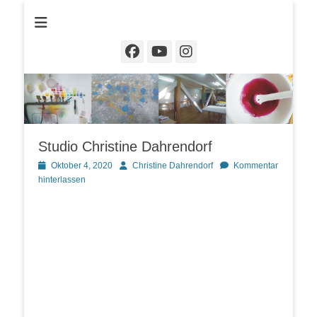
Christine Dahrendorf
Facebook
YouTube
Instagram
Studio Christine Dahrendorf
Posted
Autor
Oktober 4, 2020
Christine Dahrendorf
Kommentar
on
hinterlassen