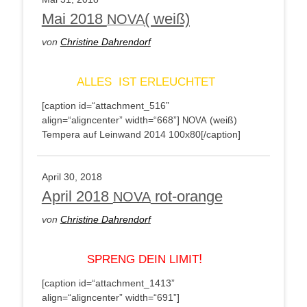
Mai 2018
( weiß)
NOVA
von
Chris­ti­ne Dahrendorf
ALLES
IST
ERLEUCHTET
[cap­ti­on id=“attachment_516”
align=“aligncenter” width=“668”]
(weiß)
NOVA
Tem­pe­ra auf Lein­wand 2014 100x80[/caption]
April 30, 2018
April 2018
rot-orange
NOVA
von
Chris­ti­ne Dahrendorf
!
SPRENG
DEIN
LIMIT
[cap­ti­on id=“attachment_1413”
align=“aligncenter” width=“691”]