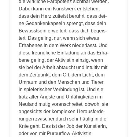
die wirk­li­che Farb­po­tenz sicht­bar wer­den.
Dabei kann ein Kunst­werk ent­ste­hen,
dass dein Herz zutiefst berührt, dass dei­
ne Gedan­ken­kap­seln sprengt, dass dein
Bewusst­sein erwei­tert, dass dich begeis­
tert. Das gelingt nur, wenn sich etwas
Erha­be­nes in dem Werk nie­der­lässt. Und
die­se freund­li­che Ein­la­dung an das Erha­
be­ne gelingt der Akti­vis­tin ein­zig, wenn
sie bei der Arbeit abtaucht und intui­tiv mit
dem Zeit­punkt, dem Ort, dem Licht, dem
Umraum und den Men­schen und Tie­ren
in spie­le­ri­scher Ver­bin­dung ist. Und sie
trotz aller Ängs­te und Unfä­hig­kei­ten im
Neu­land mutig vor­an­schrei­tet, obwohl sie
ange­sichts der kom­ple­xen Her­aus­for­de­
run­gen zwi­schen­durch sehr häu­fig in die
Knie geht. Das ist der Job der Künst­le­rIn,
oder von mir Pur­pur­flow-Akti­vis­tin