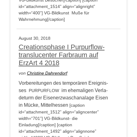
id=“attachment_1514” align=“alignright”
width=“400”]
VG-Bild­kunst Muße für
Wahrnehmung[/caption]
August 30, 2018
Creationsphase I Purpurflow-
translucenter Farbraum auf
ErzArt 4 2018
von
Chris­ti­ne Dahrendorf
Vor­be­rei­tun­gen des tem­po­rä­ren Ereig­nis­
ses
im ehe­ma­li­gen Ver­la­
PURPURFLOW
de­turm der Eisen­erz­wasch­analage Eisen
in Mücke, Mittelhessen
[cap­ti­on
id=“attachment_1512” align=“aligncenter”
width=“701”]
VG-Bild­kunst- die
Einladung[/caption] [cap­ti­on
id=“attachment_1492” align=“alignnone”