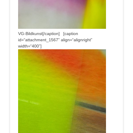
VG-Bildkunst[/caption] [cap­ti­on
id=“attachment_1567” align=“alignright”
width=“400”]