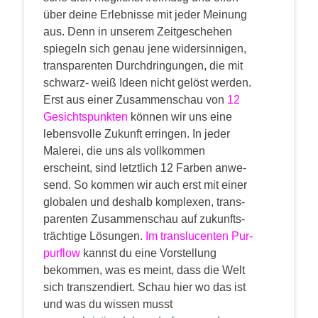
über dei­ne Erleb­nis­se mit jeder Mei­nung
aus. Denn in unse­rem Zeit­ge­sche­hen
spie­geln sich genau jene wider­sin­ni­gen,
trans­pa­ren­ten Durch­drin­gun­gen, die mit
schwarz- weiß Ideen nicht gelöst wer­den.
Erst aus einer Zusam­men­schau von
12
Gesichts­punk­ten
kön­nen wir uns eine
lebens­vol­le Zukunft errin­gen. In jeder
Male­rei, die uns als voll­kom­men
erscheint, sind letzt­lich 12 Far­ben anwe­
send. So kom­men wir auch erst mit einer
glo­ba­len und des­halb kom­ple­xen, trans­
pa­ren­ten Zusam­men­schau auf zukunfts­
träch­ti­ge Lösun­gen.
Im trans­lu­cen­ten Pur­
pur­flow
kannst du eine Vor­stel­lung
bekom­men, was es meint, dass die Welt
sich transzendiert.
Schau hier wo das ist
und was du wis­sen musst