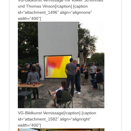
und Tho­mas Vinson[/caption] [cap­ti­on
id=“attachment_1496” align=“alignnone”
width=“400”]
VG-Bild­kunst Vernissage[/caption] [cap­ti­on
id=“attachment_1582” align=“alignright”
width=“400”]