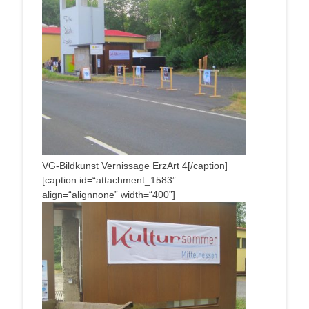
VG-Bild­kunst Ver­nis­sa­ge Erz­Art 4[/caption]
[cap­ti­on id=“attachment_1583”
align=“alignnone” width=“400”]