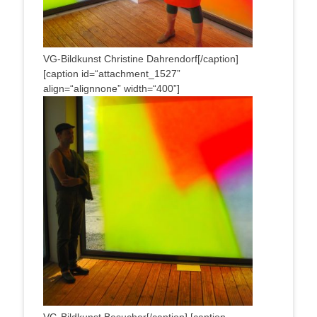
VG-Bild­kunst Chris­ti­ne Dahrendorf[/caption]
[cap­ti­on id=“attachment_1527”
align=“alignnone” width=“400”]
VG-Bild­kunst Besucher[/caption] [cap­ti­on