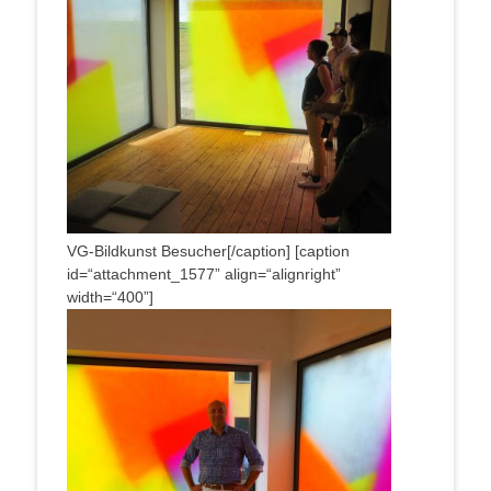
VG-Bild­kunst Besucher[/caption] [cap­ti­on
id=“attachment_1577” align=“alignright”
width=“400”]