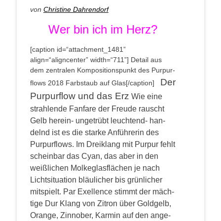
von
Chris­ti­ne Dahrendorf
Wer bin ich im Herz?
[cap­ti­on id=“attachment_1481”
align=“aligncenter” width=“711”]
Detail aus
dem zen­tra­len Kom­po­si­ti­ons­punkt des Pur­pur­
Der
flows 2018 Farb­staub auf Glas[/caption]
Pur­pur­flow und das Erz
Wie eine
strah­len­de Fan­fa­re der Freu­de rauscht
Gelb her­ein- unge­trübt leuch­tend- han­
delnd ist es die star­ke Anfüh­re­rin des
Purpurflows.
Im Drei­klang mit Pur­pur fehlt
schein­bar das Cyan, das aber in den
weiß­li­chen Mol­keglas­flä­chen je nach
Licht­si­tua­ti­on bläu­li­cher bis grün­li­cher
mit­spielt. Par Exel­lence stimmt der mäch­
ti­ge Dur Klang von Zitron über Gold­gelb,
Oran­ge, Zin­no­ber, Kar­min auf den ange­