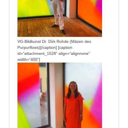
VG-Bild­kunst Dr. Dirk Roh­de (Mäzen des
Purpurflows)[/caption] [cap­ti­on
id=“attachment_1528” align=“alignnone”
width=“400”]