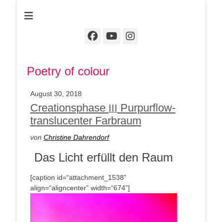
Christine Dahrendorf
Facebook
YouTube
Instagram
Poet­ry of colour
August 30, 2018
Creationsphase
Purpurflow-
III
translucenter Farbraum
von
Chris­ti­ne Dahrendorf
Das Licht erfüllt den Raum
[cap­ti­on id=“attachment_1538”
align=“aligncenter” width=“674”]