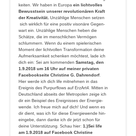
kei­ten. Wir haben in Euro­pa
ein licht­vol­les
Bewusst­sein unse­rer revo­lu­tio­nä­ren Kraft
der Krea­ti­vi­tät.
Unzäh­li­ge Men­schen set­zen
sich wirk­lich für eine posi­tiv viso­nä­re Gegen­
wart ein. Unzäh­li­ge Men­schen heben die
Schät­ze, die im mensch­li­chen Ver­mö­gen
schlum­mern. Wenn du einem spie­le­ri­schen
Moment der licht­vol­len Trans­for­ma­ti­on dei­ne
Auf­merk­sam­keit schen­ken möch­test, lade ich
dich ein: Sei am kom­men­den
Sams­tag, den
1.9.2018 um 16 Uhr auf mei­ner pri­va­ten
Face­book­sei­te Chris­ti­ne G. Dah­ren­dorf
.
Hier wer­de ich dich life mit­neh­men in das
Ereig­nis des Pur­pur­flows auf ErzArt4. Mit­ten in
Deutsch­land abseits der Metro­po­len zei­ge ich
dir ein Bei­spiel des Ereig­nis­ses der Ener­gie­
wen­de. Ich freue mich auf dich! Und wenn es
dir dient, was ich für die­se Ener­gie­wen­de hin­
ein­ge­be, dann dan­ke ich dir jetzt schon für
dei­ne Unter­stüt­zung. Schau hier:
1.)Sei life
am 1.9.2018 auf Face­book Chris­ti­ne