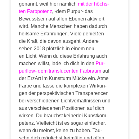
genannt, weil hier näm­lich
mit der höchs­
ten Farb­po­tenz
, ‑dem Pur­pur- das
Bewusst­sein auf allen Ebe­nen akti­viert
wird. Man­che Men­schen haben dadurch
heil­sa­me Erfah­run­gen. Vie­le genie­ßen
die Kraft, die davon aus­geht. Ande­re
sehen 2018 plötz­lich in einem neu­
en Licht.
Wenn du die­se Erfah­rung auch
machen willst, lade ich dich in den
Pur­
pur­flow- dem trans­lu­cen­ten Farb­raum
auf
der Erz­Art im Kunst­turm Mücke ein. Atme
Far­be und las­se die kom­ple­xen Wir­kun­
gen der per­spek­ti­vi­schen Trans­pa­ren­cen
bei ver­schie­de­nen Licht­ver­hält­nis­sen und
aus ver­schie­de­nen Posi­tio­nen auf dich
wir­ken. Du brauchst kei­ner­lei Kunst­kom­
pe­tenz. Viel­leicht ist es sogar ein­fa­cher,
wenn du meinst, kei­ne zu haben. Tau­
sche dich mög­lichst frei­mü­tig und offen