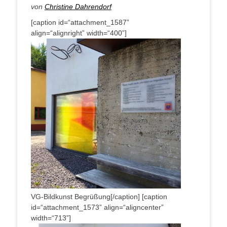
von
Chris­ti­ne Dahrendorf
[cap­ti­on id=“attachment_1587”
align=“alignright” width=“400”]
VG-Bild­kunst Begrüßung[/caption] [cap­ti­on
id=“attachment_1573” align=“aligncenter”
width=“713”]