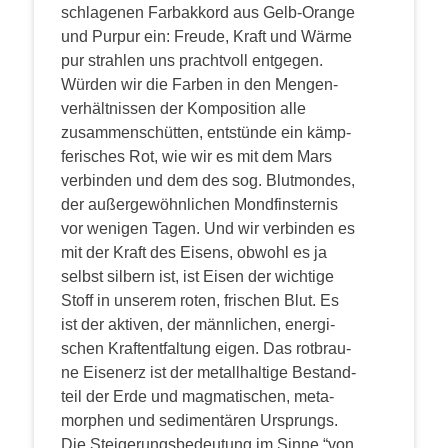
schla­ge­nen Farb­ak­kord aus Gelb-Oran­ge
und Pur­pur ein: Freu­de, Kraft und Wär­me
pur strah­len uns pracht­voll entgegen.
Wür­den wir die Far­ben in den Men­gen­
ver­hält­nis­sen der Kom­po­si­ti­on alle
zusam­men­schüt­ten, ent­stün­de ein kämp­
fe­ri­sches Rot, wie wir es mit dem Mars
ver­bin­den und dem des sog. Blut­mon­des,
der außer­ge­wöhn­li­chen Mond­fins­ter­nis
vor weni­gen Tagen. Und wir ver­bin­den es
mit der Kraft des Eisens, obwohl es ja
selbst sil­bern ist, ist Eisen der wich­ti­ge
Stoff in unse­rem roten, fri­schen Blut. Es
ist der akti­ven, der männ­li­chen, ener­gi­
schen Kraft­ent­fal­tung eigen. Das rot­brau­
ne Eisen­erz ist der metall­hal­ti­ge Bestand­
teil der Erde und mag­ma­ti­schen, meta­
mor­phen und sedi­men­tä­ren Ursprungs.
Die Stei­ge­rungs­be­deu­tung im Sin­ne “von