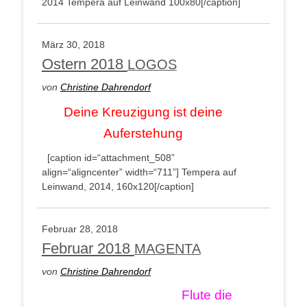
2014 Tem­pe­ra auf Lein­wand 100x80[/caption]
März 30, 2018
Ostern 2018
LOGOS
von
Chris­ti­ne Dahrendorf
Dei­ne Kreu­zi­gung ist dei­ne
Auferstehung
[cap­ti­on id=“attachment_508”
align=“aligncenter” width=“711”]
Tem­pe­ra auf
Lein­wand, 2014, 160x120[/caption]
Febru­ar 28, 2018
Februar 2018
MAGENTA
von
Chris­ti­ne Dahrendorf
Flu­te die