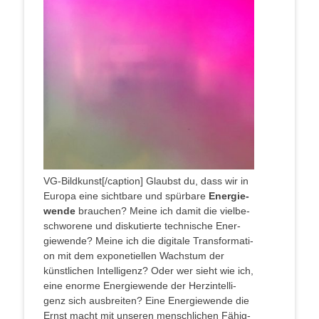
VG-Bildkunst[/caption] Glaubst du, dass wir in
Euro­pa eine sicht­ba­re und spür­ba­re
Ener­gie­
wen­de
brau­chen? Mei­ne ich damit die viel­be­
schwo­re­ne und dis­ku­tier­te tech­ni­sche Ener­
gie­wen­de? Mei­ne ich die digi­ta­le Trans­for­ma­ti­
on mit dem expo­ne­ti­el­len Wachs­tum der
künst­li­chen Intel­li­genz? Oder wer sieht wie ich,
eine enor­me Ener­gie­wen­de der Herz­in­tel­li­
genz sich aus­brei­ten? Eine Ener­gie­wen­de die
Ernst macht mit unse­ren mensch­li­chen Fähig­