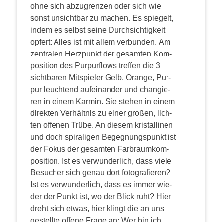
ohne sich abzu­gren­zen oder sich wie
sonst unsicht­bar zu machen. Es spie­gelt,
indem es selbst sei­ne Durch­sich­tig­keit
opfert: Alles ist mit allem verbunden.
Am
zen­tra­len Herz­punkt der gesam­ten Kom­
po­si­ti­on des Pur­pur­flows tref­fen die 3
sicht­ba­ren Mit­spie­ler Gelb, Oran­ge, Pur­
pur leuch­tend auf­ein­an­der und chan­gie­
ren in einem Kar­min. Sie ste­hen in einem
direk­ten Ver­hält­nis zu einer gro­ßen, lich­
ten offe­nen Trü­be. An die­sem kris­tal­li­nen
und doch spi­ra­li­gen Begeg­nungs­punkt ist
der Fokus der gesam­ten Farb­raum­kom­
po­si­ti­on. Ist es ver­wun­der­lich, dass vie­le
Besu­cher sich genau dort foto­gra­fie­ren?
Ist es ver­wun­der­lich, dass es immer wie­
der der Punkt ist, wo der Blick ruht? Hier
dreht sich etwas, hier klingt die an uns
gestell­te offe­ne Fra­ge an:
Wer bin ich