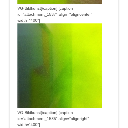
VG-Bildkunst[/caption] [cap­ti­on
id=“attachment_1537” align=“aligncenter”
width=“400”]
VG-Bildkunst[/caption] [cap­ti­on
id=“attachment_1535” align=“alignright”
width=“400”]