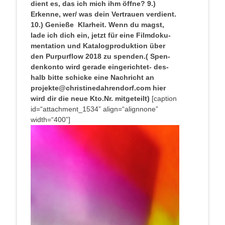
dient es, das ich mich ihm öffne?
9.)
Erken­ne, wer/ was dein Ver­trau­en verdient.
10.) Genie­ße Klarheit.
Wenn du magst,
lade ich dich ein, jetzt für eine Film­do­ku­
men­ta­ti­on und Kata­log­pro­duk­ti­on über
den Pur­pur­flow 2018 zu spen­den.( Spen­
den­kon­to wird gera­de ein­ge­rich­tet- des­
halb bit­te schi­cke eine Nach­richt an
projekte@christinedahrendorf.com hier
wird dir die neue Kto.Nr. mitgeteilt)
[cap­ti­on
id=“attachment_1534” align=“alignnone”
width=“400”]