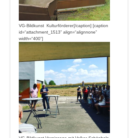
VG-Bild­kunst Kulturförderer[/caption] [cap­ti­on
id=“attachment_1513” align=“alignnone”
width=“400”]
VG-Bild­kunst Ver­nis­sa­ge mit Vol­ker Schön­hals