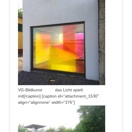
VG-Bild­kunst das Licht spielt
mit[/caption] [cap­ti­on id=“attachment_1530”
align=“alignnone” width=“376”]