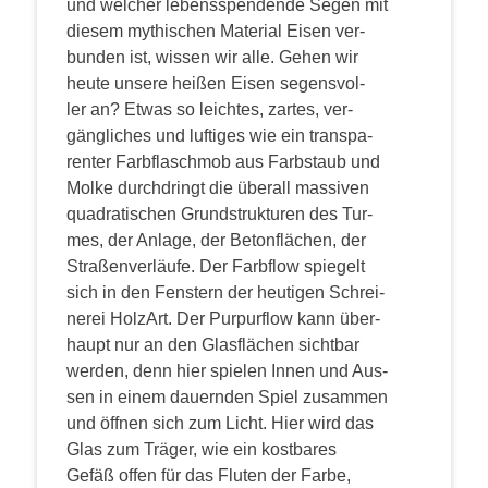
und wel­cher lebens­spen­den­de Segen mit
die­sem mythi­schen Mate­ri­al Eisen ver­
bun­den ist, wis­sen wir alle. Gehen wir
heu­te unse­re hei­ßen Eisen segens­vol­
ler an?
Etwas so leich­tes, zar­tes, ver­
gäng­li­ches und luf­ti­ges wie ein trans­pa­
ren­ter Farb­flasch­mob aus Farb­staub und
Mol­ke durch­dringt die über­all mas­si­ven
qua­dra­ti­schen Grund­struk­tu­ren des Tur­
mes, der Anla­ge, der Beton­flä­chen, der
Stra­ßen­ver­läu­fe. Der Farb­flow spie­gelt
sich in den Fens­tern der heu­ti­gen Schrei­
ne­rei Holz­Art. Der Pur­pur­flow kann über­
haupt nur an den Glas­flä­chen sicht­bar
wer­den, denn hier spie­len Innen und Aus­
sen in einem dau­ern­den Spiel zusam­men
und öff­nen sich zum Licht. Hier wird das
Glas zum Trä­ger, wie ein kost­ba­res
Gefäß offen für das Flu­ten der Far­be,