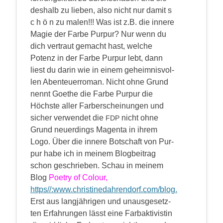
des­halb zu lie­ben, also nicht nur damit s
c h ö n zu malen!!!
Was ist z.B. die inne­re
Magie der Far­be Pur­pur? Nur wenn du
dich ver­traut gemacht hast, wel­che
Potenz in der Far­be Pur­pur lebt, dann
liest du dar­in wie in einem geheim­nis­vol­
len Aben­teu­er­ro­man. Nicht ohne Grund
nennt Goe­the die Far­be Pur­pur die
Höchs­te aller Farb­er­schei­nun­gen und
sicher ver­wen­det die
nicht ohne
FDP
Grund neu­er­dings Magen­ta in ihrem
Logo. Über die inne­re Bot­schaft von Pur­
pur habe ich in mei­nem Blog­bei­trag
schon geschrie­ben. Schau in mei­nem
Blog
Poet­ry of Colour,
https//:www.christinedahrendorf.com/blog.
Erst aus lang­jäh­ri­gen und unaus­ge­setz­
ten Erfah­run­gen lässt eine Farb­ak­ti­vis­tin