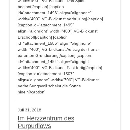
width=“400”]
VG-Bild­kunst Das Spiel
beginnt[/caption] [cap­ti­on
id=“attachment_1493” align=“alignnone”
width=“400”]
VG-Bild­kunst Verhüllung[/caption]
[cap­ti­on id=“attachment_1495”
align=“alignright” width=“400”]
VG-Bild­kunst
Erschöpft[/caption] [cap­ti­on
id=“attachment_1585” align=“alignnone”
width=“400”]
VG-Bild­kunst Auf­trag der trans­
pa­ren­ten Grundierung[/caption] [cap­ti­on
id=“attachment_1494” align=“alignright”
width=“400”]
VG-Bild­kunst Fast fertig[/caption]
[cap­ti­on id=“attachment_1507”
align=“alignnone” width=“706”]
VG-Bild­kunst
Ver­hei­ßungs­voll scheint die Son­ne
hinein[/caption]
Juli 31, 2018
Im Herzzentrum des
Purpurflows