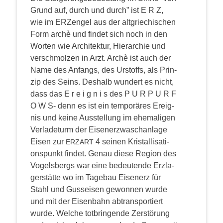
Grund auf, durch und durch” ist E R Z,
wie im ERZ­engel aus der alt­grie­chi­schen
Form arc­hè und fin­det sich noch in den
Wor­ten wie Archi­tek­tur, Hier­ar­chie und
ver­schmol­zen in Arzt. Arc­hè ist auch der
Name des Anfangs, des Urstoffs, als Prin­
zip des Seins.
Des­halb wun­dert es nicht,
dass das E r e i g n i s des P U R P U R F
O W S- denn es ist ein tem­po­rä­res Ereig­
nis und kei­ne Aus­stel­lung im ehe­ma­li­gen
Ver­la­de­turm der Eisen­erz­wasch­an­la­ge
Eisen zur
4 sei­nen Kris­tal­li­sa­ti­
ERZART
ons­punkt fin­det.
Genau die­se Regi­on des
Vogels­bergs war eine bedeu­ten­de Erz­la­
ger­stät­te wo im Tage­bau Eisen­erz für
Stahl und Guss­ei­sen gewon­nen wur­de
und mit der Eisen­bahn abtrans­por­tiert
wur­de. Wel­che tot­brin­gen­de Zer­stö­rung