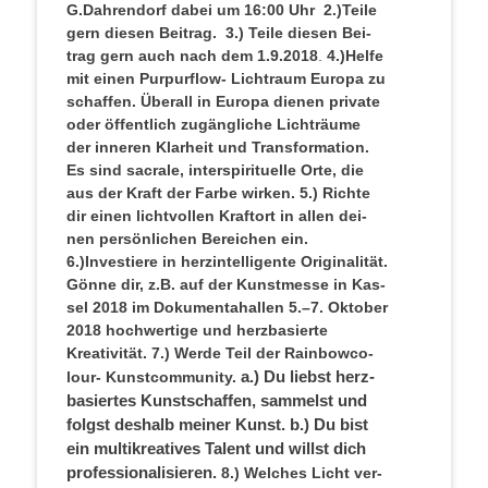
G.Dahrendorf dabei um 16:00 Uhr
2.)Teile
gern die­sen Beitrag.
3.) Tei­le die­sen Bei­
trag gern auch nach dem 1.9.2018
.
4.)Helfe
mit einen Pur­pur­flow- Licht­raum Euro­pa zu
schaf­fen. Über­all in Euro­pa die­nen pri­va­te
oder öffent­lich zugäng­li­che Licht­räu­me
der inne­ren Klar­heit und Trans­for­ma­ti­on.
Es sind sacra­le, inter­spi­ri­tu­el­le Orte, die
aus der Kraft der Far­be wirken.
5.) Rich­te
dir einen licht­vol­len Kraft­ort in allen dei­
nen per­sön­li­chen Berei­chen ein.
6.)Investiere in herz­in­tel­li­gen­te Ori­gi­na­li­tät.
Gön­ne dir, z.B. auf der Kunst­mes­se in Kas­
sel 2018 im Doku­men­ta­hal­len 5.–7. Okto­ber
2018 hoch­wer­ti­ge und herz­ba­sier­te
Kreativität.
7.) Wer­de Teil der Rain­bow­co­
a.) Du liebst herz­
lour- Kunst­com­mu­ni­ty.
ba­sier­tes Kunst­schaf­fen, sam­melst und
folgst des­halb mei­ner Kunst.
b.) Du bist
ein mul­ti­krea­ti­ves Talent und willst dich
professionalisieren.
8.) Wel­ches Licht ver­